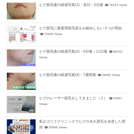
ヒゲ脱毛後の経過写真(1)・翌日～3日後
76153 Views
ヒゲ脱毛に家庭用脱毛器をお勧めしない３つの理由
75458 Views
ヒゲ脱毛後の経過写真(2)・4日後～11日後
68703
Views
ヒゲ脱毛後の経過写真(4)・7週間後
59493 Views
ヒゲのレーザー脱毛をしてきました（２）
53057
Views
私がゴリラクリニックでヒゲの永久脱毛を決意した理
由
50848 Views