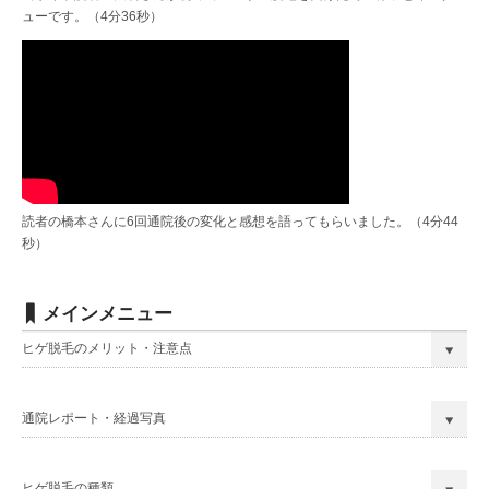
ューです。（4分36秒）
読者の橋本さんに6回通院後の変化と感想を語ってもらいました。（4分44
秒）
メインメニュー
ヒゲ脱毛のメリット・注意点
通院レポート・経過写真
ヒゲ脱毛の種類