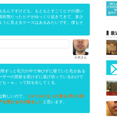
あるんですけども、もともとすごくヒゲの濃い
眠状態だったヒゲがゆっくり起きてきて、多少
ように見えるケースはあるみたいです。僕もそ
最
小沢さん
年間ずっと毛穴の中で伸びずに寝ていた毛がある
ーザーの照射を受けずに逃げ切っているわけで
ども～ｗ」って顔を出してくる。
は難しいので、
ツルツルになった後も1年に1回
アを受けるのが望ましい
と思います。