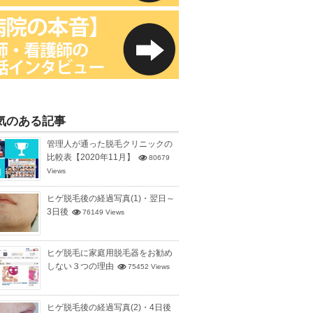
気のある記事
管理人が通った脱毛クリニックの
比較表【2020年11月】
80679
Views
ヒゲ脱毛後の経過写真(1)・翌日～
3日後
76149 Views
ヒゲ脱毛に家庭用脱毛器をお勧め
しない３つの理由
75452 Views
ヒゲ脱毛後の経過写真(2)・4日後