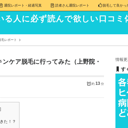
通院レポート・経過写真
読者さん通院レポート
脱毛して良かっ
いる人に必ず読んで欲しい口コミ
脱毛レポート
情報更
キンケア脱毛に行ってみた（上野院・
す
13
約
分
]
きた！？