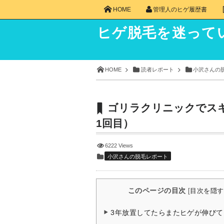
HOME
管理人のヒゲ履歴書
ヒゲ脱毛を迷って
HOME
読者レポート
小沢さんの
ゴリラクリニックでス
1回目）
6222 Views
小沢さんの脱毛レポート
このページの目次
[
目次を隠す
3年放置してたらまたヒゲが伸びて