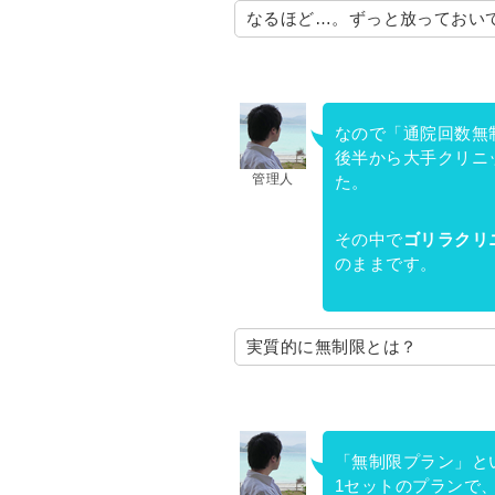
なるほど…。ずっと放っておい
なので「通院回数無
後半から大手クリニ
管理人
た。
その中で
ゴリラクリ
のままです。
実質的に無制限とは？
「無制限プラン」と
1セットのプランで、