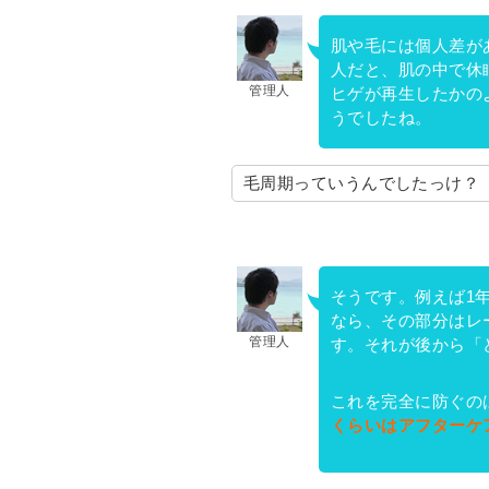
肌や毛には個人差が
人だと、肌の中で休
管理人
ヒゲが再生したかの
うでしたね。
毛周期っていうんでしたっけ？
そうです。例えば1
なら、その部分はレ
管理人
す。それが後から「
これを完全に防ぐの
くらいはアフターケ