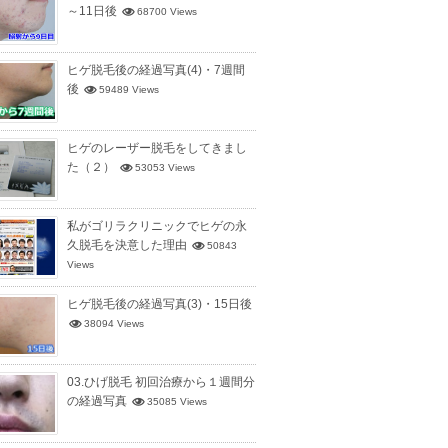
～11日後
68700 Views
ヒゲ脱毛後の経過写真(4)・7週間
後
59489 Views
ヒゲのレーザー脱毛をしてきまし
た（２）
53053 Views
私がゴリラクリニックでヒゲの永
久脱毛を決意した理由
50843
Views
ヒゲ脱毛後の経過写真(3)・15日後
38094 Views
03.ひげ脱毛 初回治療から１週間分
の経過写真
35085 Views