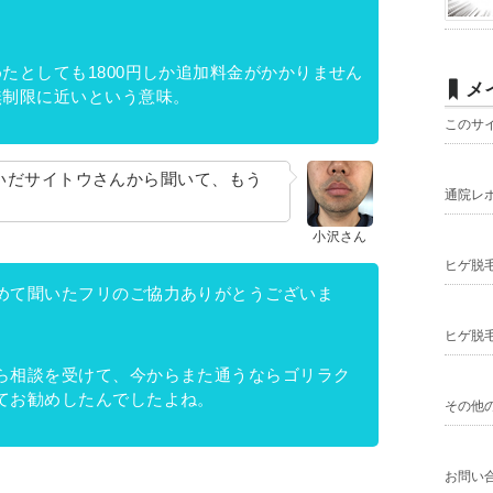
たとしても1800円しか追加料金がかかりません
メ
無制限に近いという意味。
このサ
いだサイトウさんから聞いて、もう
通院レ
小沢さん
ヒゲ脱
めて聞いたフリのご協力ありがとうございま
ヒゲ脱
ら相談を受けて、今からまた通うならゴリラク
てお勧めしたんでしたよね。
その他
お問い