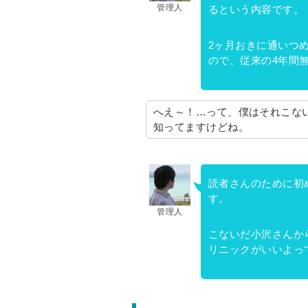
管理人
るという内容です。
2ヶ月おきに通いつめ
ので、従来の4年間
へえ～！…って、僕はそれこな
知ってますけどね。
読者さんのために初
す。
管理人
こないだ小沢さんか
リニックがいいよっ