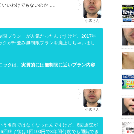
ていいわけでもないのか…。
小沢さん
制限プラン」が人気だったんですけど、2017年
ックが軒並み無制限プランを廃止しちゃいまし
ニックは、実質的には無制限に近いプラン内容
小沢さん
いう名前ではなくなったんですけど、6回通院が
6回終了後は1回100円で3年間何度でも通院でき