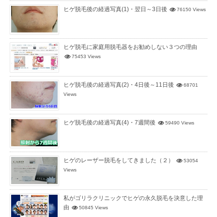
ヒゲ脱毛後の経過写真(1)・翌日～3日後
76150 Views
ヒゲ脱毛に家庭用脱毛器をお勧めしない３つの理由
75453 Views
ヒゲ脱毛後の経過写真(2)・4日後～11日後
68701
Views
ヒゲ脱毛後の経過写真(4)・7週間後
59490 Views
ヒゲのレーザー脱毛をしてきました（２）
53054
Views
私がゴリラクリニックでヒゲの永久脱毛を決意した理
由
50845 Views