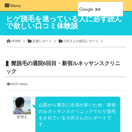
Menu
ヒゲ脱毛を迷っている人に必ず読ん
で欲しい口コミ体験談
HOME
読者レポート
小沢さんの脱毛レポート
髭脱毛の通院6回目・新宿ルネッサンスクリニ
ック
6670 Views
山梨から東京に出張が多いため、新宿
のルネッサンスクリニックでヒゲ脱毛
管理人
をされている小沢さんのレポートで
す。