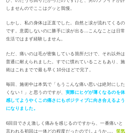
び、のたうち回りたかったのですけど、男のプライドが許
しませんのでここはグッと我慢。
しかし、私の身体は正直でした。自然と涙が流れてくるの
です。意図しないのに勝手に涙が出る…こんなことは日常
生活ではまず経験しません。
ただ、痛いのは毛が密集している箇所だけで、それ以外は
普通に耐えられました。すでに慣れていることもあり、施
術はこれまでで最も早く10分ほどで完了。
毎回、施術中は本気で「もうこんな痛い思いは絶対にした
くない！」と思うのですが、
実際にヒゲが薄くなるのを体
感してようやくこの痛さにもポジティブに向き合えるよう
になりました。
6回目でさえ激しく痛みを感じるのですから、一番痛いと
言われる初回は一体どの程度だったのでしょうか…。
笑気