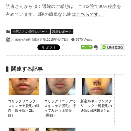
読者さんから頂く通院のご感想は、この2院で90%程度を
占めています。2院の簡単な比較は
こちらです。
小沢さんの脱毛レポート
読者レポート
(最終更新:2015年4月7日)
6670 Views
2015年4月9日
関連する記事
ゴリラクリニック・
ゴリラクリニックで
新宿ルネッサンスク
スキンケア脱毛の経
スキンケア脱毛に行
リニック・髭脱毛の
過（銀座院・2回
ってみた（上野院・
通院6回感想まとめ
目）
1回目）