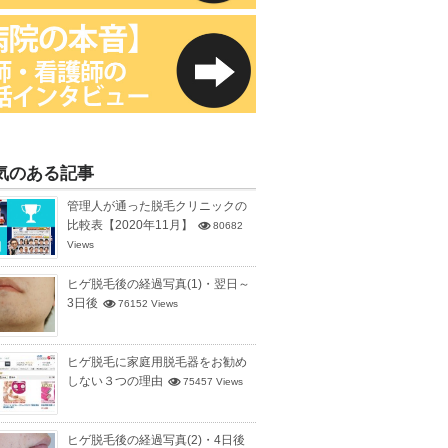
気のある記事
管理人が通った脱毛クリニックの
比較表【2020年11月】
80682
Views
ヒゲ脱毛後の経過写真(1)・翌日～
3日後
76152 Views
ヒゲ脱毛に家庭用脱毛器をお勧め
しない３つの理由
75457 Views
ヒゲ脱毛後の経過写真(2)・4日後