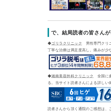
で、結局読者の皆さん
◆
ゴリラクリニック
男性専門クリニ
丁寧な治療は満足度高し。痛みが少
◆
湘南美容外科クリニック
全国に多
る。当サイト読者さんによる詳しい
読者さんから頂く通院のご感想は、こ