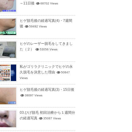
～11日後
68702 Views
ヒゲ脱毛後の経過写真(4)・7週間
後
59492 Views
ヒゲのレーザー脱毛をしてきまし
た（２）
53056 Views
私がゴリラクリニックでヒゲの永
久脱毛を決意した理由
50847
Views
ヒゲ脱毛後の経過写真(3)・15日後
38097 Views
03.ひげ脱毛 初回治療から１週間分
の経過写真
35087 Views