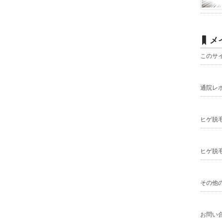
メ
このサ
通院レ
ヒゲ脱
ヒゲ脱
その他
お問い