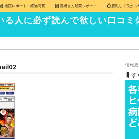
通院レポート・経過写真
読者さん通院レポート
脱毛して良かっ
いる人に必ず読んで欲しい口コミ
情報更
ail02
す