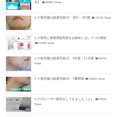
月】
80682 Views
ヒゲ脱毛後の経過写真(1)・翌日～3日後
76153 Views
ヒゲ脱毛に家庭用脱毛器をお勧めしない３つの理由
75458 Views
ヒゲ脱毛後の経過写真(2)・4日後～11日後
68703
Views
ヒゲ脱毛後の経過写真(4)・7週間後
59494 Views
ヒゲのレーザー脱毛をしてきました（２）
53057
Views