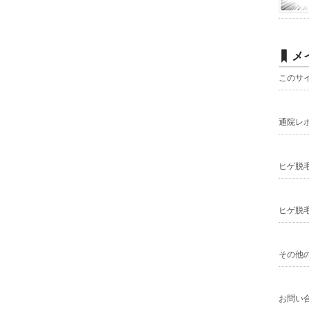
メ
このサ
通院レ
ヒゲ脱
ヒゲ脱
その他
お問い