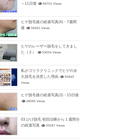
～11日後
68701 Views
ヒゲ脱毛後の経過写真(4)・7週間
後
59491 Views
ヒゲのレーザー脱毛をしてきまし
た（２）
53054 Views
私がゴリラクリニックでヒゲの永
久脱毛を決意した理由
50845
Views
ヒゲ脱毛後の経過写真(3)・15日後
38095 Views
03.ひげ脱毛 初回治療から１週間分
の経過写真
35087 Views