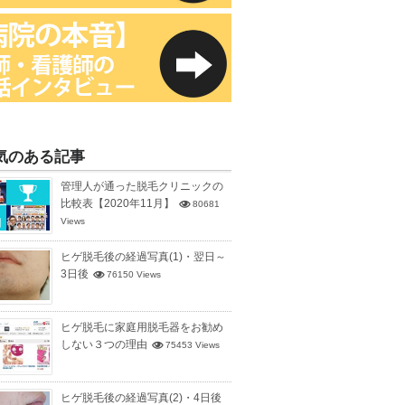
気のある記事
管理人が通った脱毛クリニックの
比較表【2020年11月】
80681
Views
ヒゲ脱毛後の経過写真(1)・翌日～
3日後
76150 Views
ヒゲ脱毛に家庭用脱毛器をお勧め
しない３つの理由
75453 Views
ヒゲ脱毛後の経過写真(2)・4日後