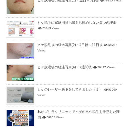
ヒゲ脱毛後の経過写真(1)・翌日～3日後
76155 Views
ヒゲ脱毛に家庭用脱毛器をお勧めしない３つの理由
75463 Views
ヒゲ脱毛後の経過写真(2)・4日後～11日後
68707
Views
ヒゲ脱毛後の経過写真(4)・7週間後
59497 Views
ヒゲのレーザー脱毛をしてきました（２）
53060
Views
私がゴリラクリニックでヒゲの永久脱毛を決意した理
由
50852 Views