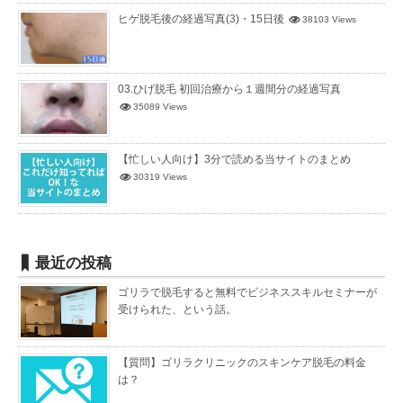
ヒゲ脱毛後の経過写真(3)・15日後
38103 Views
03.ひげ脱毛 初回治療から１週間分の経過写真
35089 Views
【忙しい人向け】3分で読める当サイトのまとめ
30319 Views
最近の投稿
ゴリラで脱毛すると無料でビジネススキルセミナーが
受けられた、という話。
【質問】ゴリラクリニックのスキンケア脱毛の料金
は？