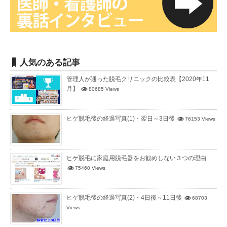
人気のある記事
管理人が通った脱毛クリニックの比較表【2020年11
月】
80685 Views
ヒゲ脱毛後の経過写真(1)・翌日～3日後
76153 Views
ヒゲ脱毛に家庭用脱毛器をお勧めしない３つの理由
75460 Views
ヒゲ脱毛後の経過写真(2)・4日後～11日後
68703
Views