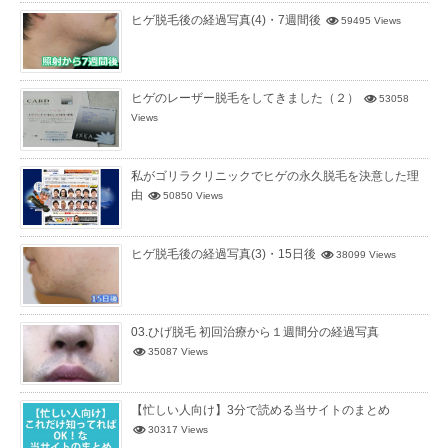
ヒゲ脱毛後の経過写真(4)・7週間後
59495 Views
ヒゲのレーザー脱毛をしてきました（２）
53058
Views
私がゴリラクリニックでヒゲの永久脱毛を決意した理
由
50850 Views
ヒゲ脱毛後の経過写真(3)・15日後
38099 Views
03.ひげ脱毛 初回治療から１週間分の経過写真
35087 Views
【忙しい人向け】3分で読める当サイトのまとめ
30317 Views