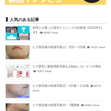
人気のある記事
管理人が通った脱毛クリニックの比較表【2020年11
月】
80682 Views
ヒゲ脱毛後の経過写真(1)・翌日～3日後
76152 Views
ヒゲ脱毛に家庭用脱毛器をお勧めしない３つの理由
75457 Views
ヒゲ脱毛後の経過写真(2)・4日後～11日後
68702
Views
ヒゲ脱毛後の経過写真(4)・7週間後
59492 Views