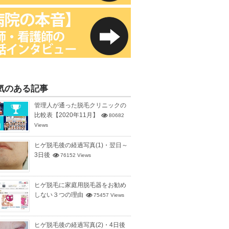
気のある記事
管理人が通った脱毛クリニックの
比較表【2020年11月】
80682
Views
ヒゲ脱毛後の経過写真(1)・翌日～
3日後
76152 Views
ヒゲ脱毛に家庭用脱毛器をお勧め
しない３つの理由
75457 Views
ヒゲ脱毛後の経過写真(2)・4日後