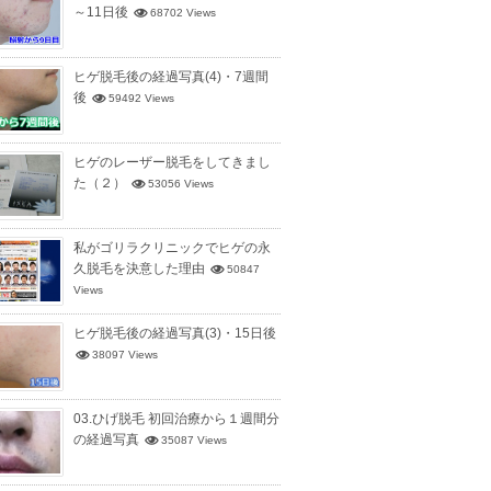
～11日後
68702 Views
ヒゲ脱毛後の経過写真(4)・7週間
後
59492 Views
ヒゲのレーザー脱毛をしてきまし
た（２）
53056 Views
私がゴリラクリニックでヒゲの永
久脱毛を決意した理由
50847
Views
ヒゲ脱毛後の経過写真(3)・15日後
38097 Views
03.ひげ脱毛 初回治療から１週間分
の経過写真
35087 Views