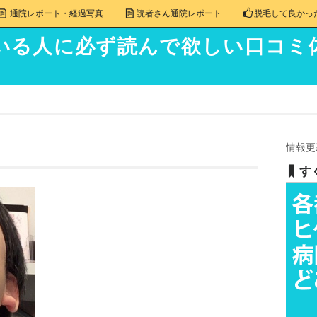
通院レポート・経過写真
読者さん通院レポート
脱毛して良かっ
いる人に必ず読んで欲しい口コミ
情報更
す