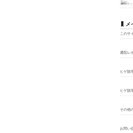
メ
このサ
通院レ
ヒゲ脱
ヒゲ脱
その他
お問い