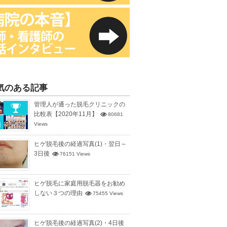
気のある記事
管理人が通った脱毛クリニックの
比較表【2020年11月】
80681
Views
ヒゲ脱毛後の経過写真(1)・翌日～
3日後
76151 Views
ヒゲ脱毛に家庭用脱毛器をお勧め
しない３つの理由
75455 Views
ヒゲ脱毛後の経過写真(2)・4日後