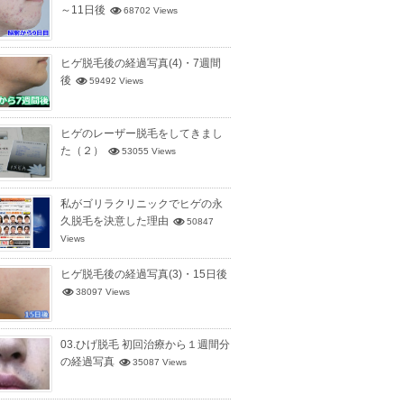
～11日後
68702 Views
ヒゲ脱毛後の経過写真(4)・7週間
後
59492 Views
ヒゲのレーザー脱毛をしてきまし
た（２）
53055 Views
私がゴリラクリニックでヒゲの永
久脱毛を決意した理由
50847
Views
ヒゲ脱毛後の経過写真(3)・15日後
38097 Views
03.ひげ脱毛 初回治療から１週間分
の経過写真
35087 Views