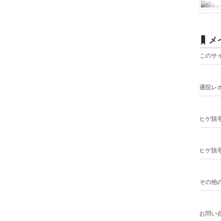
メ
このサ
通院レ
ヒゲ脱
ヒゲ脱
その他
お問い