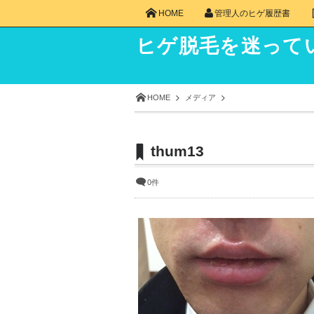
HOME
管理人のヒゲ履歴書
ヒゲ脱毛を迷って
HOME
メディア
thum13
0件