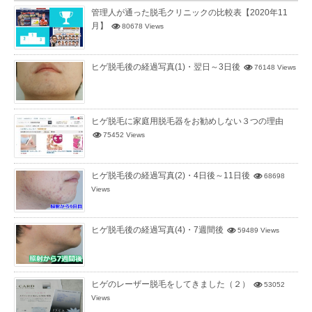
管理人が通った脱毛クリニックの比較表【2020年11
月】
80678 Views
ヒゲ脱毛後の経過写真(1)・翌日～3日後
76148 Views
ヒゲ脱毛に家庭用脱毛器をお勧めしない３つの理由
75452 Views
ヒゲ脱毛後の経過写真(2)・4日後～11日後
68698
Views
ヒゲ脱毛後の経過写真(4)・7週間後
59489 Views
ヒゲのレーザー脱毛をしてきました（２）
53052
Views