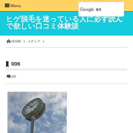
Menu
ヒゲ脱毛を迷っている人に必ず読ん
で欲しい口コミ体験談
HOME
メディア
006
0件