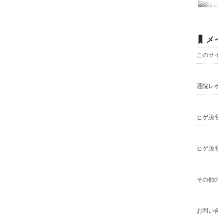
メ
このサ
通院レ
ヒゲ脱
ヒゲ脱
その他
お問い