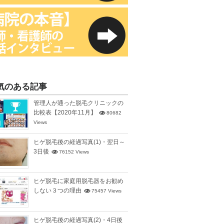
気のある記事
管理人が通った脱毛クリニックの
比較表【2020年11月】
80682
Views
ヒゲ脱毛後の経過写真(1)・翌日～
3日後
76152 Views
ヒゲ脱毛に家庭用脱毛器をお勧め
しない３つの理由
75457 Views
ヒゲ脱毛後の経過写真(2)・4日後