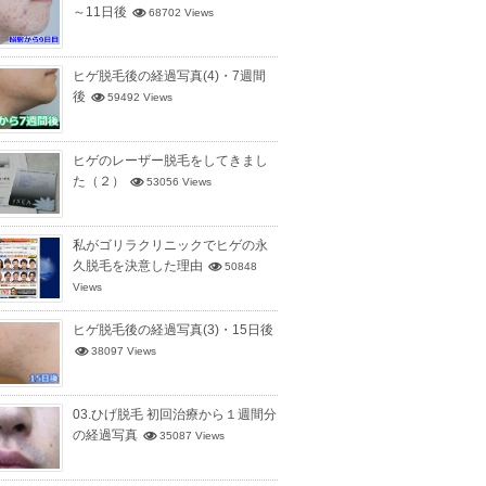
～11日後
68702 Views
ヒゲ脱毛後の経過写真(4)・7週間
後
59492 Views
ヒゲのレーザー脱毛をしてきまし
た（２）
53056 Views
私がゴリラクリニックでヒゲの永
久脱毛を決意した理由
50848
Views
ヒゲ脱毛後の経過写真(3)・15日後
38097 Views
03.ひげ脱毛 初回治療から１週間分
の経過写真
35087 Views