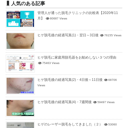
人気のある記事
管理人が通った脱毛クリニックの比較表【2020年11
月】
80687 Views
ヒゲ脱毛後の経過写真(1)・翌日～3日後
76155 Views
ヒゲ脱毛に家庭用脱毛器をお勧めしない３つの理由
75463 Views
ヒゲ脱毛後の経過写真(2)・4日後～11日後
68706
Views
ヒゲ脱毛後の経過写真(4)・7週間後
59497 Views
ヒゲのレーザー脱毛をしてきました（２）
53060