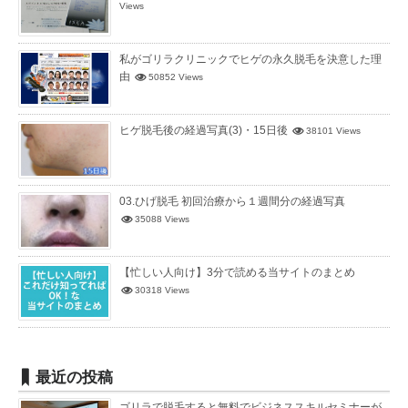
Views
私がゴリラクリニックでヒゲの永久脱毛を決意した理
由
50852 Views
ヒゲ脱毛後の経過写真(3)・15日後
38101 Views
03.ひげ脱毛 初回治療から１週間分の経過写真
35088 Views
【忙しい人向け】3分で読める当サイトのまとめ
30318 Views
最近の投稿
ゴリラで脱毛すると無料でビジネススキルセミナーが