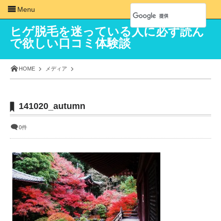
Menu
ヒゲ脱毛を迷っている人に必ず読ん
で欲しい口コミ体験談
HOME
メディア
141020_autumn
0件