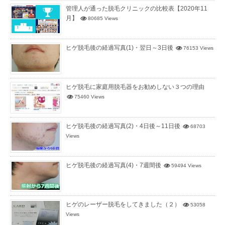
管理人が通った脱毛クリニックの比較表【2020年11
月】
80685 Views
ヒゲ脱毛後の経過写真(1)・翌日～3日後
76153 Views
ヒゲ脱毛に家庭用脱毛器をお勧めしない３つの理由
75460 Views
ヒゲ脱毛後の経過写真(2)・4日後～11日後
68703
Views
ヒゲ脱毛後の経過写真(4)・7週間後
59494 Views
ヒゲのレーザー脱毛をしてきました（２）
53058
Views