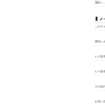
メ
このサ
通院レ
ヒゲ脱
ヒゲ脱
その他
お問い