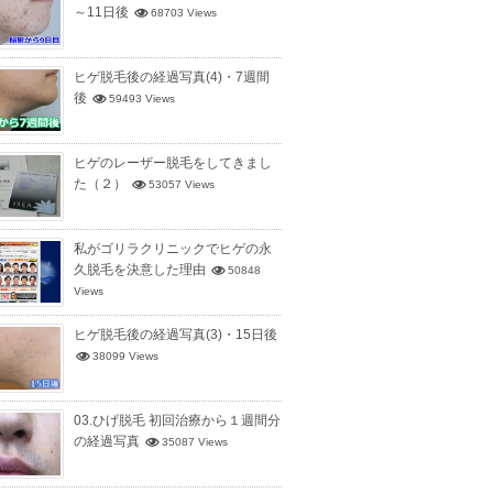
～11日後
68703 Views
ヒゲ脱毛後の経過写真(4)・7週間
後
59493 Views
ヒゲのレーザー脱毛をしてきまし
た（２）
53057 Views
私がゴリラクリニックでヒゲの永
久脱毛を決意した理由
50848
Views
ヒゲ脱毛後の経過写真(3)・15日後
38099 Views
03.ひげ脱毛 初回治療から１週間分
の経過写真
35087 Views