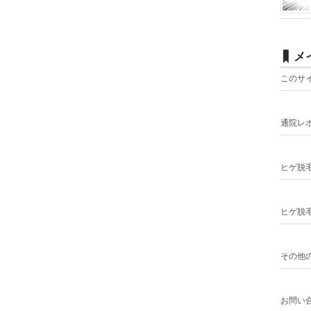
メ
このサ
通院レ
ヒゲ脱
ヒゲ脱
その他
お問い