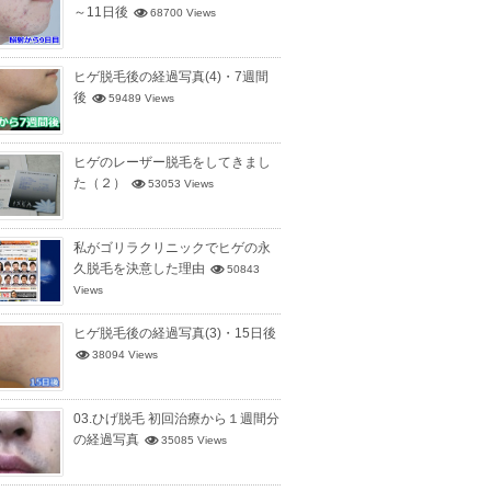
～11日後
68700 Views
ヒゲ脱毛後の経過写真(4)・7週間
後
59489 Views
ヒゲのレーザー脱毛をしてきまし
た（２）
53053 Views
私がゴリラクリニックでヒゲの永
久脱毛を決意した理由
50843
Views
ヒゲ脱毛後の経過写真(3)・15日後
38094 Views
03.ひげ脱毛 初回治療から１週間分
の経過写真
35085 Views