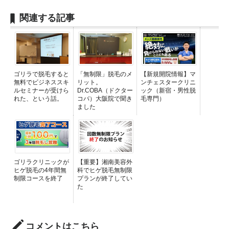
関連する記事
ゴリラで脱毛すると
「無制限」脱毛のメ
【新規開院情報】マ
無料でビジネススキ
リット。
ンチェスタークリニ
ルセミナーが受けら
Dr.COBA（ドクター
ック（新宿・男性脱
れた、という話。
コバ）大阪院で聞き
毛専門）
ました
ゴリラクリニックが
【重要】湘南美容外
ヒゲ脱毛の4年間無
科でヒゲ脱毛無制限
制限コースを終了
プランが終了してい
た
コメントはこちら